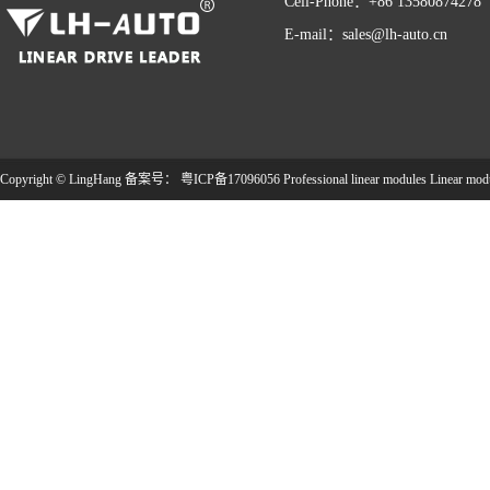
Cell-Phone：+86 13580874278
E-mail：sales@lh-auto.cn
Copyright © LingHang 备案号：
粤ICP备17096056
Professional linear modules
Linear mod