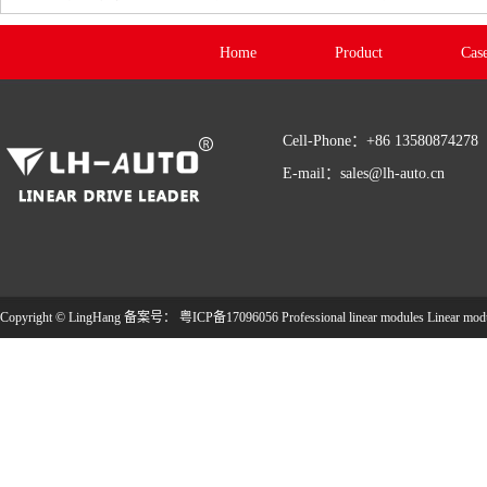
Home
Product
Cas
Cell-Phone：+86 13580874278
E-mail：sales@lh-auto.cn
Copyright © LingHang 备案号：
粤ICP备17096056
Professional linear modules
Linear mod