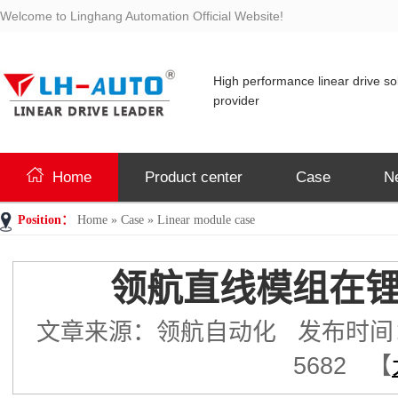
Welcome to Linghang Automation Official Website!
High performance linear drive so
provider
Home
Product center
Case
N
Position：
Home
»
Case
»
Linear module case
领航直线模组在锂
文章来源：领航自动化 发布时间：2022
5682 【