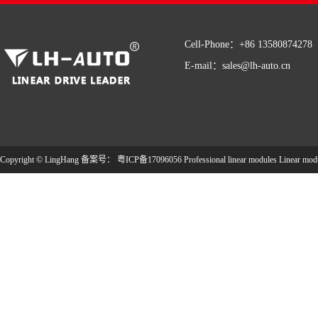
Cell-Phone：+86 13580874278
E-mail：sales@lh-auto.cn
Copyright © LingHang 备案号：
粤ICP备17096056
Professional linear modules
Linear mod