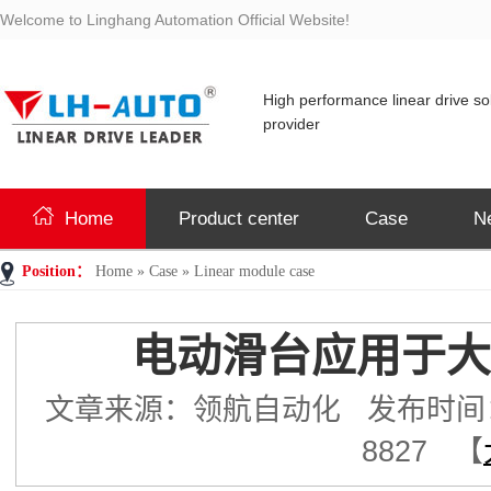
Welcome to Linghang Automation Official Website!
High performance linear drive so
provider
Home
Product center
Case
N
Position：
Home
»
Case
»
Linear module case
电动滑台应用于大
文章来源：领航自动化 发布时间：2018
8827 【