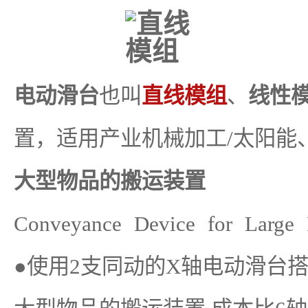
电动滑台
也叫
直线模组
、
线性
置，适用产业
机械加工
/
太阳能
大型物品的搬运装置
Conveyance Device for Large 
●使用
2
支同动的
X
轴电动滑台