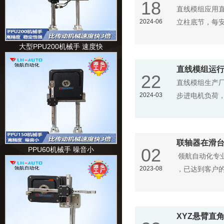
18
直线模组应用
2024-06
立柱底节，每
大型PPU200机械手 速度快
直线模组运行
22
直线模组生产
2024-03
步进电机负荷，
联轴器在滑
02
PPU60机械手 噪音小
领航自动化专业
2023-08
，已达到客户
XYZ悬臂直