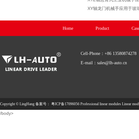
XY轴龙门机械手应用于玻
Home
Product
Cas
Cell-Phone：+86 13580874278
E-mail：sales@lh-auto.cn
Copyright © LingHang 备案号：
粤ICP备17096056
Professional linear modules
Linear mod
/body>