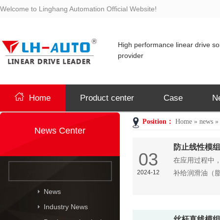
Welcome to Linghang Automation Official Website!
High performance linear drive so
provider
Home
Product center
Case
N
Position：
Home
»
news
News Center
防止线性模
03
在应用过程中
2024-12
补给润滑油（
News
Industry News
丝杆直线模