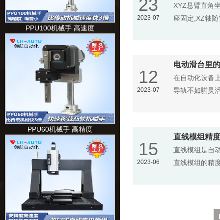
23
XYZ悬臂直角
2023-07
座固定,XZ轴
PPU100机械手 高速度
电动滑台里
12
在自动化设备
2023-07
导轨不如騚灵
PPU60机械手 高精度
直线模组精
15
直线模组是自
2023-06
直线模组的精