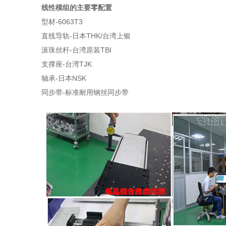
线性模组的主要零配置
型材-6063T3
直线导轨-日本THK/台湾上银
滚珠丝杆-台湾原装TBI
支撑座-台湾TJK
轴承-日本NSK
同步带-标准耐用钢丝同步带