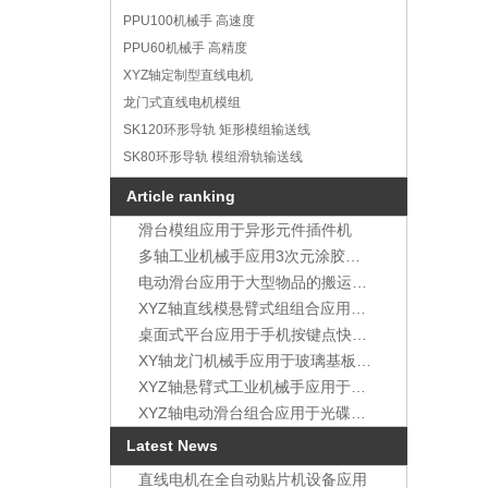
PPU100机械手 高速度
PPU60机械手 高精度
XYZ轴定制型直线电机
龙门式直线电机模组
SK120环形导轨 矩形模组输送线
SK80环形导轨 模组滑轨输送线
Article ranking
滑台模组应用于异形元件插件机
多轴工业机械手应用3次元涂胶装置
电动滑台应用于大型物品的搬运装置
XYZ轴直线模悬臂式组组合应用于各种小型零件的涂布装置
桌面式平台应用于手机按键点快干胶设备
XY轴龙门机械手应用于玻璃基板切割作业
XYZ轴悬臂式工业机械手应用于喷涂移动装置
XYZ轴电动滑台组合应用于光碟片堆叠装置
Latest News
直线电机在全自动贴片机设备应用