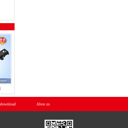
组
 download
Abou us