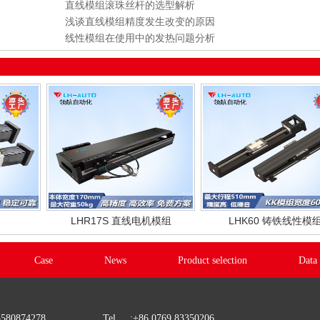
直线模组滚珠丝杆的选型解析
浅谈直线模组精度发生改变的原因
线性模组在使用中的发热问题分析
LHR17S 直线电机模组
LHK60 铸铁线性模
Case
News
Product selection
Data
3580874278
Tel :+86 0769 83350206